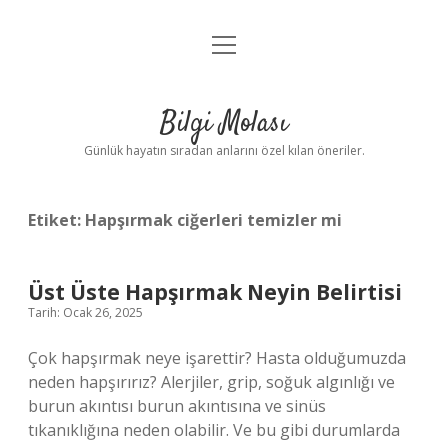
menüyü
Anasayfa
aç
Gizlilik Politikası
Bilgi Molası
Yasal Uyarı
Günlük hayatın sıradan anlarını özel kılan öneriler.
Hakkımızda
Etiket:
Hapşırmak ciğerleri temizler mi
Üst Üste Hapşırmak Neyin Belirtisi
Tarih: Ocak 26, 2025
Çok hapşırmak neye işarettir? Hasta olduğumuzda
neden hapşırırız? Alerjiler, grip, soğuk algınlığı ve
burun akıntısı burun akıntısına ve sinüs
tıkanıklığına neden olabilir. Ve bu gibi durumlarda