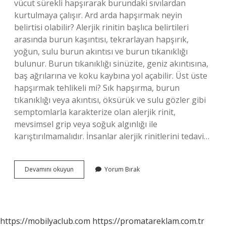
vücut sürekli hapşırarak burundaki sıvılardan
kurtulmaya çalışır. Ard arda hapşırmak neyin
belirtisi olabilir? Alerjik rinitin başlıca belirtileri
arasında burun kaşıntısı, tekrarlayan hapşırık,
yoğun, sulu burun akıntısı ve burun tıkanıklığı
bulunur. Burun tıkanıklığı sinüzite, geniz akıntısına,
baş ağrılarına ve koku kaybına yol açabilir. Üst üste
hapşırmak tehlikeli mi? Sık hapşırma, burun
tıkanıklığı veya akıntısı, öksürük ve sulu gözler gibi
semptomlarla karakterize olan alerjik rinit,
mevsimsel grip veya soğuk algınlığı ile
karıştırılmamalıdır. İnsanlar alerjik rinitlerini tedavi…
Üst
Devamını okuyun
Yorum Bırak
Üste
Hapşırmak
Neyin
Belirtisi
https://mobilyaclub.com
https://promatareklam.com.tr