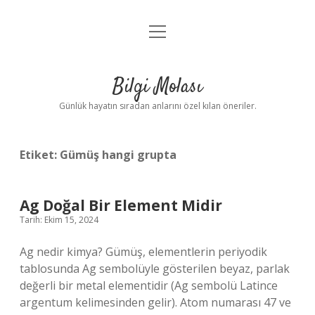
menüyü
Anasayfa
aç
Gizlilik Politikası
Bilgi Molası
Yasal Uyarı
Günlük hayatın sıradan anlarını özel kılan öneriler.
Hakkımızda
Etiket:
Gümüş hangi grupta
Ag Doğal Bir Element Midir
Tarih: Ekim 15, 2024
Ag nedir kimya? Gümüş, elementlerin periyodik
tablosunda Ag sembolüyle gösterilen beyaz, parlak
değerli bir metal elementidir (Ag sembolü Latince
argentum kelimesinden gelir). Atom numarası 47 ve