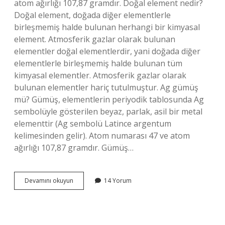
atom ağırlığı 107,87 gramdır. Doğal element nedir?
Doğal element, doğada diğer elementlerle
birleşmemiş halde bulunan herhangi bir kimyasal
element. Atmosferik gazlar olarak bulunan
elementler doğal elementlerdir, yani doğada diğer
elementlerle birleşmemiş halde bulunan tüm
kimyasal elementler. Atmosferik gazlar olarak
bulunan elementler hariç tutulmuştur. Ag gümüş
mü? Gümüş, elementlerin periyodik tablosunda Ag
sembolüyle gösterilen beyaz, parlak, asil bir metal
elementtir (Ag sembolü Latince argentum
kelimesinden gelir). Atom numarası 47 ve atom
ağırlığı 107,87 gramdır. Gümüş…
Ag
Devamını okuyun
14 Yorum
Doğal
Bir
Element
Midir