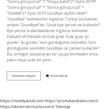
“Sonra görüşürüz!” * “Hoşça kalın!”21 Eylül 2019*
“Sonra görüşürüz!” * “Sonra görüşürüz!” *
“Elveda!”21 Eylül 2019 Goodbye açılımı nedir?
“Goodbye” kelimesinin İngilizce-Türkçe sözlükteki
anlamı “Goodbye!”dır. Good bye yerine ne kullanılır?
Bye yerine kullanılabilecek İngilizce kelimeler.
Dikkatli ol! Dikkatli ol! Güle güle. Güle güle. İyi
günler. İyi günler. Seni gördüğüme sevindim. Seni
gördüğüme sevindim Goodbye ne zaman kullanılır?
Bu, örneğin uluslararası bir uçuşa binmeden önce,
yakın veya uzak bir yere…
Good
Devamını okuyun
Yorum Bırak
Bye
Türkiye
Ne
Demek
https://mobilyaclub.com
https://promatareklam.com.tr
https://donercierolusta.com.tr
Sitemap