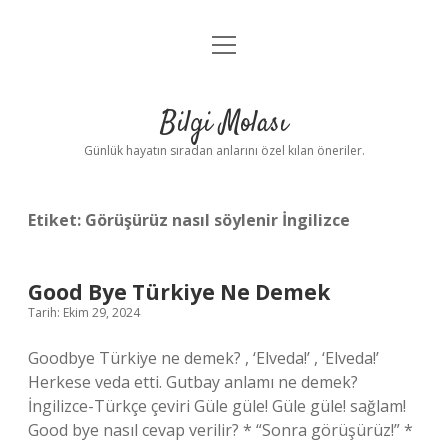
menüyü
Anasayfa
aç
Gizlilik Politikası
Bilgi Molası
Yasal Uyarı
Günlük hayatın sıradan anlarını özel kılan öneriler.
Hakkımızda
Etiket:
Görüşürüz nasıl söylenir İngilizce
Good Bye Türkiye Ne Demek
Tarih: Ekim 29, 2024
Goodbye Türkiye ne demek? , ‘Elveda!’ , ‘Elveda!’
Herkese veda etti. Gutbay anlamı ne demek?
İngilizce-Türkçe çeviri Güle güle! Güle güle! sağlam!
Good bye nasıl cevap verilir? * “Sonra görüşürüz!” *