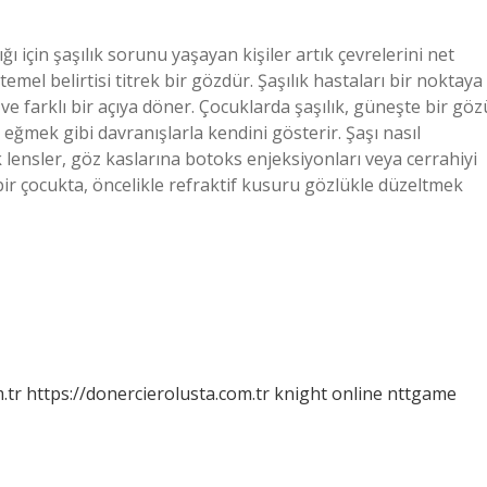
ı için şaşılık sorunu yaşayan kişiler artık çevrelerini net
emel belirtisi titrek bir gözdür. Şaşılık hastaları bir noktaya
e farklı bir açıya döner. Çocuklarda şaşılık, güneşte bir göz
eğmek gibi davranışlarla kendini gösterir. Şaşı nasıl
k lensler, göz kaslarına botoks enjeksiyonları veya cerrahiyi
bir çocukta, öncelikle refraktif kusuru gözlükle düzeltmek
.tr
https://donercierolusta.com.tr
knight online
nttgame