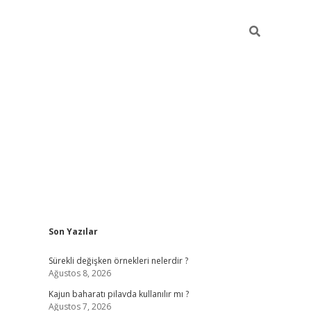
Sidebar
Son Yazılar
elexbet yeni giriş adresi
betexper.xyz
Sürekli değişken örnekleri nelerdir ?
Ağustos 8, 2026
Kajun baharatı pilavda kullanılır mı ?
Ağustos 7, 2026