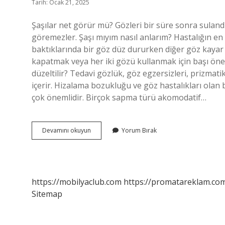
Tarih: Ocak 21, 2025
Şaşılar net görür mü? Gözleri bir süre sonra sulandığ
göremezler. Şaşı mıyım nasıl anlarım? Hastalığın en t
baktıklarında bir göz düz dururken diğer göz kayar v
kapatmak veya her iki gözü kullanmak için başı öne 
düzeltilir? Tedavi gözlük, göz egzersizleri, prizmati
içerir. Hizalama bozukluğu ve göz hastalıkları olan 
çok önemlidir. Birçok sapma türü akomodatif…
Şaşı
Devamını okuyun
Yorum Bırak
Bir
Insan
Nasıl
Görür
https://mobilyaclub.com
https://promatareklam.com
Sitemap