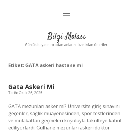
menüyü
Anasayfa
aç
Gizlilik Politikası
Bilgi Molası
Yasal Uyarı
Günlük hayatın sıradan anlarını özel kılan öneriler.
Hakkımızda
Etiket:
GATA askeri hastane mi
Gata Askeri Mi
Tarih: Ocak 26, 2025
GATA mezunları asker mi? Üniversite giriş sınavını
geçenler, sağlık muayenesinden, spor testlerinden
ve mülakattan geçmeleri koşuluyla fakülteye kabul
ediliyorlardı. Gülhane mezunları askeri doktor