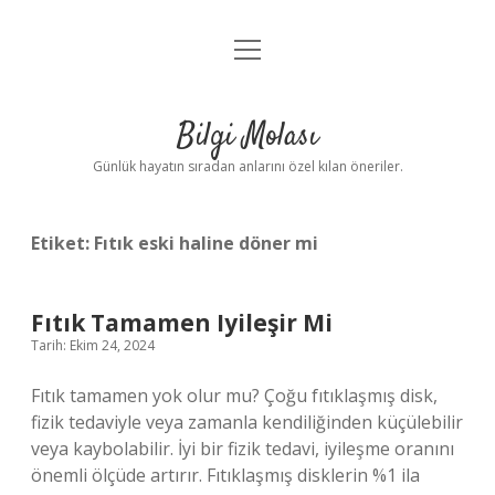
menüyü
Anasayfa
aç
Gizlilik Politikası
Bilgi Molası
Yasal Uyarı
Günlük hayatın sıradan anlarını özel kılan öneriler.
Hakkımızda
Etiket:
Fıtık eski haline döner mi
Fıtık Tamamen Iyileşir Mi
Tarih: Ekim 24, 2024
Fıtık tamamen yok olur mu? Çoğu fıtıklaşmış disk,
fizik tedaviyle veya zamanla kendiliğinden küçülebilir
veya kaybolabilir. İyi bir fizik tedavi, iyileşme oranını
önemli ölçüde artırır. Fıtıklaşmış disklerin %1 ila