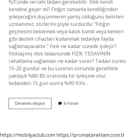
%3’ünde cerrahi tedavi gerekebilir. Fıtık kendi
kendine geçer mi? Fıtığın zamanla kendiliğinden
iyileşeceğini düşünmenin yanlış olduğunu belirten
uzmanımız, sözlerini şöyle sürdürdü: “Fıtığın
geçmesini beklemek veya kasık bandı veya kemeri
gibi destek cihazları kullanmak tedaviye fayda
sağlamayacaktır.” Fıtık ne kadar sürede iyileşir?
Fıtıklaşmış disk tedavisinde FİZİK TEDAVİNİN
rahatlama sağlaması ne kadar sürer? Tedavi süresi
15-20 gündür ve bu sürenin sonunda genellikle
yaklaşık %80-85 oranında bir iyileşme olur,
tedaviden 15 gün sonra %90-93’e…
Fıtık
Devamını okuyun
6 Yorum
Tamamen
Iyileşir
Mi
https://mobilyaclub.com
https://promatareklam.com.tr