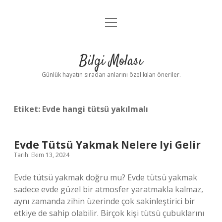
menüyü
Anasayfa
aç
Gizlilik Politikası
Bilgi Molası
Yasal Uyarı
Günlük hayatın sıradan anlarını özel kılan öneriler.
Hakkımızda
Etiket:
Evde hangi tütsü yakılmalı
Evde Tütsü Yakmak Nelere Iyi Gelir
Tarih: Ekim 13, 2024
Evde tütsü yakmak doğru mu? Evde tütsü yakmak
sadece evde güzel bir atmosfer yaratmakla kalmaz,
aynı zamanda zihin üzerinde çok sakinleştirici bir
etkiye de sahip olabilir. Birçok kişi tütsü çubuklarını