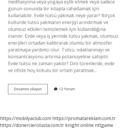
meditasyona veya yogaya eşlik etmek veya sadece
günün sonunda bir kitapla rahatlamak için
kullanabilir. Evde tütsü yakmak neye yarar? Birçok
kültürde tütsü yakmanın enerjiyi arındırmak ve
olumsuz etkileri temizlemek için kullanıldığına
inanılır. Evde veya iş yerinde tütsü yakmak, olumsuz
enerjileri ortadan kaldırarak olumlu bir atmosfer
yaratmaya yardımcı olur. Tütsü, odaklanmayı ve
konsantrasyonu artırma potansiyeline sahiptir.
Evde tütsü ne zaman yakılır? Dini törenlerde, evde
ve ofiste hoş kokulu bir ortam yaratmak…
Evde
Devamını okuyun
12 Yorum
Tütsü
Yakmak
Nelere
Iyi
Gelir
https://mobilyaclub.com
https://promatareklam.com.tr
https://donercierolusta.com.tr
knight online
nttgame