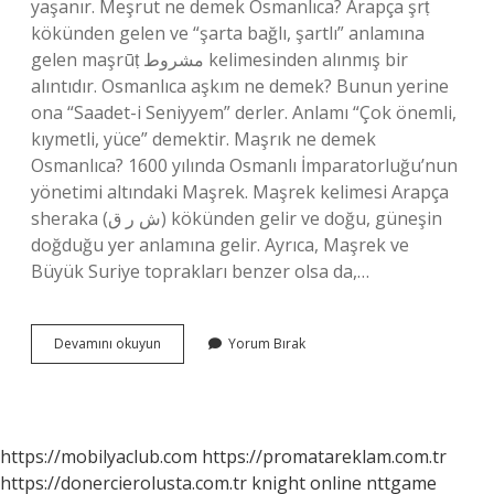
yaşanır. Meşrut ne demek Osmanlıca? Arapça şrṭ
kökünden gelen ve “şarta bağlı, şartlı” anlamına
gelen maşrūṭ مشروط kelimesinden alınmış bir
alıntıdır. Osmanlıca aşkım ne demek? Bunun yerine
ona “Saadet-i Seniyyem” derler. Anlamı “Çok önemli,
kıymetli, yüce” demektir. Maşrık ne demek
Osmanlıca? 1600 yılında Osmanlı İmparatorluğu’nun
yönetimi altındaki Maşrek. Maşrek kelimesi Arapça
sheraka (ش ر ق) kökünden gelir ve doğu, güneşin
doğduğu yer anlamına gelir. Ayrıca, Maşrek ve
Büyük Suriye toprakları benzer olsa da,…
Meşrebe
Devamını okuyun
Yorum Bırak
Ne
Demek
Osmanlıca
https://mobilyaclub.com
https://promatareklam.com.tr
https://donercierolusta.com.tr
knight online
nttgame