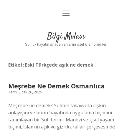
menüyü
Anasayfa
aç
Gizlilik Politikası
Bilgi Molası
Yasal Uyarı
Günlük hayatın sıradan anlarını özel kılan öneriler.
Hakkımızda
Etiket:
Eski Türkçede aşık ne demek
Meşrebe Ne Demek Osmanlıca
Tarih: Ocak 26, 2025
Meşrebe ne demek? Sufinin tasavvufa ilişkin
anlayışını ve bunu hayatında uygulama biçimini
tanımlayan bir Sufi terimi. Manevi ve içsel yaşam
biçimi, İslam’ın açık ve gizli kuralları çerçevesinde