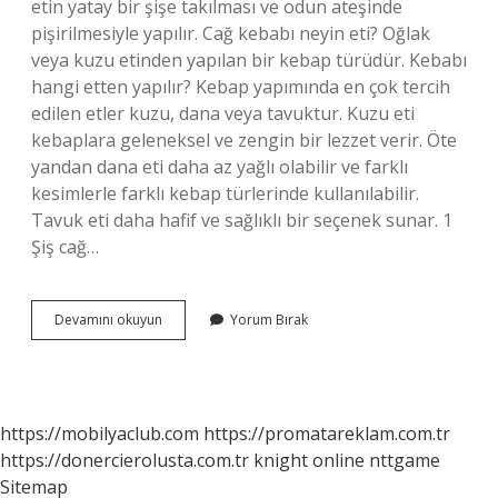
etin yatay bir şişe takılması ve odun ateşinde
pişirilmesiyle yapılır. Cağ kebabı neyin eti? Oğlak
veya kuzu etinden yapılan bir kebap türüdür. Kebabı
hangi etten yapılır? Kebap yapımında en çok tercih
edilen etler kuzu, dana veya tavuktur. Kuzu eti
kebaplara geleneksel ve zengin bir lezzet verir. Öte
yandan dana eti daha az yağlı olabilir ve farklı
kesimlerle farklı kebap türlerinde kullanılabilir.
Tavuk eti daha hafif ve sağlıklı bir seçenek sunar. 1
Şiş cağ…
Erzurum
Devamını okuyun
Yorum Bırak
Cağ
Kebap
Ne
Eti
https://mobilyaclub.com
https://promatareklam.com.tr
https://donercierolusta.com.tr
knight online
nttgame
Sitemap