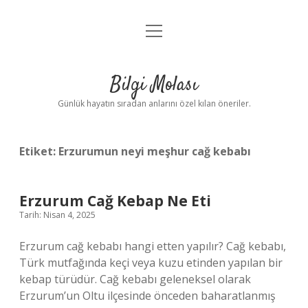
menüyü
Anasayfa
aç
Gizlilik Politikası
Bilgi Molası
Yasal Uyarı
Günlük hayatın sıradan anlarını özel kılan öneriler.
Hakkımızda
Etiket:
Erzurumun neyi meşhur cağ kebabı
Erzurum Cağ Kebap Ne Eti
Tarih: Nisan 4, 2025
Erzurum cağ kebabı hangi etten yapılır? Cağ kebabı,
Türk mutfağında keçi veya kuzu etinden yapılan bir
kebap türüdür. Cağ kebabı geleneksel olarak
Erzurum’un Oltu ilçesinde önceden baharatlanmış