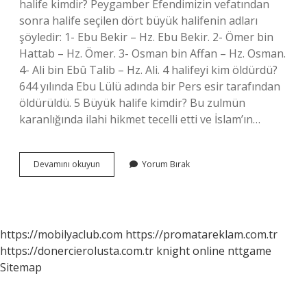
halife kimdir? Peygamber Efendimizin vefatından
sonra halife seçilen dört büyük halifenin adları
şöyledir: 1- Ebu Bekir – Hz. Ebu Bekir. 2- Ömer bin
Hattab – Hz. Ömer. 3- Osman bin Affan – Hz. Osman.
4- Ali bin Ebû Talib – Hz. Ali. 4 halifeyi kim öldürdü?
644 yılında Ebu Lülü adında bir Pers esir tarafından
öldürüldü. 5 Büyük halife kimdir? Bu zulmün
karanlığında ilahi hikmet tecelli etti ve İslam’ın…
Üç
Devamını okuyun
Yorum Bırak
Halife
Kimdir
https://mobilyaclub.com
https://promatareklam.com.tr
https://donercierolusta.com.tr
knight online
nttgame
Sitemap