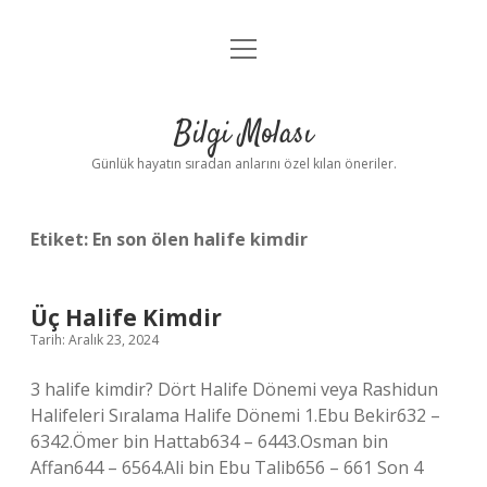
menüyü
Anasayfa
aç
Gizlilik Politikası
Bilgi Molası
Yasal Uyarı
Günlük hayatın sıradan anlarını özel kılan öneriler.
Hakkımızda
Etiket:
En son ölen halife kimdir
Üç Halife Kimdir
Tarih: Aralık 23, 2024
3 halife kimdir? Dört Halife Dönemi veya Rashidun
Halifeleri Sıralama Halife Dönemi 1.Ebu Bekir632 –
6342.Ömer bin Hattab634 – 6443.Osman bin
Affan644 – 6564.Ali bin Ebu Talib656 – 661 Son 4