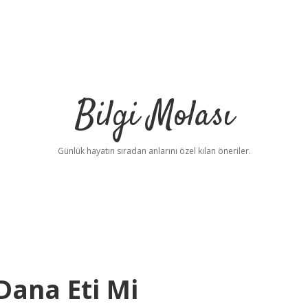
Bilgi Molası
Günlük hayatın sıradan anlarını özel kılan öneriler.
Dana Eti Mi