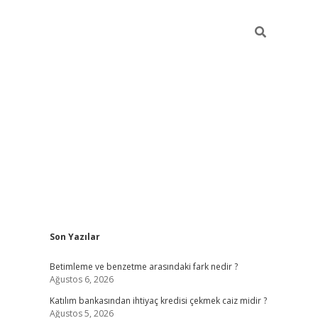
Sidebar
Son Yazılar
elexbet yeni giriş adresi
betexper.xyz
Betimleme ve benzetme arasındaki fark nedir ?
Ağustos 6, 2026
Katılım bankasından ihtiyaç kredisi çekmek caiz midir ?
Ağustos 5, 2026