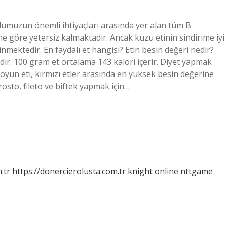
udumuzun önemli ihtiyaçları arasında yer alan tüm B
ne göre yetersiz kalmaktadır. Ancak kuzu etinin sindirime iyi
linmektedir. En faydalı et hangisi? Etin besin değeri nedir?
idir. 100 gram et ortalama 143 kalori içerir. Diyet yapmak
 Koyun eti, kırmızı etler arasında en yüksek besin değerine
rosto, fileto ve biftek yapmak için…
.tr
https://donercierolusta.com.tr
knight online
nttgame