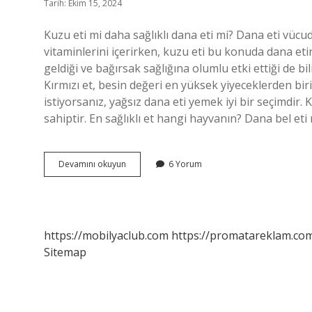
Tarih: Ekim 15, 2024
Kuzu eti mi daha sağlıklı dana eti mi? Dana eti vüc
vitaminlerini içerirken, kuzu eti bu konuda dana eti
geldiği ve bağırsak sağlığına olumlu etki ettiği de bi
Kırmızı et, besin değeri en yüksek yiyeceklerden bir
istiyorsanız, yağsız dana eti yemek iyi bir seçimdir.
sahiptir. En sağlıklı et hangi hayvanın? Dana bel eti 
Kuzu
Devamını okuyun
6 Yorum
Eti
Mi
Daha
Iyi
Dana
https://mobilyaclub.com
https://promatareklam.com
Eti
Sitemap
Mi