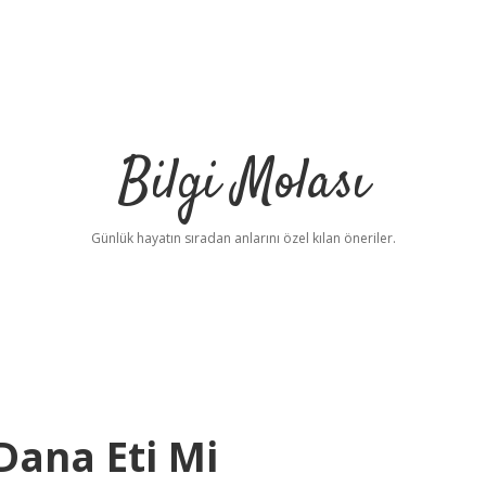
Bilgi Molası
Günlük hayatın sıradan anlarını özel kılan öneriler.
Dana Eti Mi