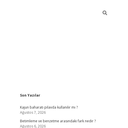
Sidebar
Son Yazılar
elexbet yeni giriş adresi
betexper.xyz
Kajun baharatı pilavda kullanılır mı ?
Ağustos 7, 2026
Betimleme ve benzetme arasındaki fark nedir ?
Ağustos 6, 2026