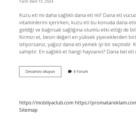
Tarih: Ekim 15, 2024
Kuzu eti mi daha sağlıklı dana eti mi? Dana eti vüc
vitaminlerini içerirken, kuzu eti bu konuda dana eti
geldiği ve bağırsak sağlığına olumlu etki ettiği de bi
Kırmızı et, besin değeri en yüksek yiyeceklerden bir
istiyorsanız, yağsız dana eti yemek iyi bir seçimdir.
sahiptir. En sağlıklı et hangi hayvanın? Dana bel eti 
Kuzu
Devamını okuyun
6 Yorum
Eti
Mi
Daha
Iyi
Dana
https://mobilyaclub.com
https://promatareklam.com
Eti
Sitemap
Mi