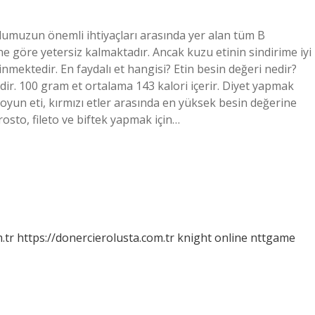
udumuzun önemli ihtiyaçları arasında yer alan tüm B
ne göre yetersiz kalmaktadır. Ancak kuzu etinin sindirime iyi
linmektedir. En faydalı et hangisi? Etin besin değeri nedir?
idir. 100 gram et ortalama 143 kalori içerir. Diyet yapmak
 Koyun eti, kırmızı etler arasında en yüksek besin değerine
rosto, fileto ve biftek yapmak için…
.tr
https://donercierolusta.com.tr
knight online
nttgame