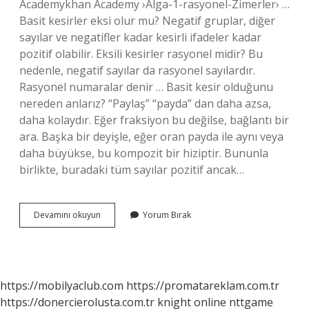
Academykhan Academy ›Alga-1-rasyonel-Zimerler› …
Basit kesirler eksi olur mu? Negatif gruplar, diğer
sayılar ve negatifler kadar kesirli ifadeler kadar
pozitif olabilir. Eksili kesirler rasyonel midir? Bu
nedenle, negatif sayılar da rasyonel sayılardır.
Rasyonel numaralar denir … Basit kesir olduğunu
nereden anlarız? “Paylaş” “payda” dan daha azsa,
daha kolaydır. Eğer fraksiyon bu değilse, bağlantı bir
ara. Başka bir deyişle, eğer oran payda ile aynı veya
daha büyükse, bu kompozit bir hiziptir. Bununla
birlikte, buradaki tüm sayılar pozitif ancak…
Negatif
Devamını okuyun
Yorum Bırak
Kesirler
Basit
Kesir
Mi
https://mobilyaclub.com
https://promatareklam.com.tr
https://donercierolusta.com.tr
knight online
nttgame