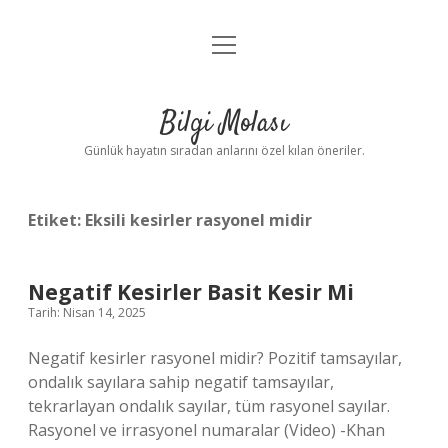
menüyü
Anasayfa
aç
Gizlilik Politikası
Bilgi Molası
Yasal Uyarı
Günlük hayatın sıradan anlarını özel kılan öneriler.
Hakkımızda
Etiket:
Eksili kesirler rasyonel midir
Negatif Kesirler Basit Kesir Mi
Tarih: Nisan 14, 2025
Negatif kesirler rasyonel midir? Pozitif tamsayılar,
ondalık sayılara sahip negatif tamsayılar,
tekrarlayan ondalık sayılar, tüm rasyonel sayılar.
Rasyonel ve irrasyonel numaralar (Video) -Khan