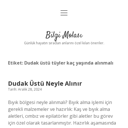
menüyü
Anasayfa
aç
Gizlilik Politikası
Bilgi Molası
Yasal Uyarı
Günlük hayatın sıradan anlarını özel kılan öneriler.
Hakkımızda
Etiket:
Dudak üstü tüyler kaç yaşında alınmalı
Dudak Üstü Neyle Alınır
Tarih: Aralık 28, 2024
Bıyık bölgesi neyle alınmalı? Bıyık alma işlemi için
gerekli malzemeler ve hazırlık: Kaş ve bıyık alma
aletleri, cımbız ve epilatörler gibi aletler bu görev
için özel olarak tasarlanmıştır. Hazırlık aşamasında