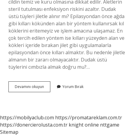
cildin temiz ve kuru olmasına dikkat edilir. Aletlerin
steril tutulması enfeksiyon riskini azaltır. Dudak
üstü tüyleri jiletle alınır mı? Epilasyondan önce ağda
gibi kılları kökünden alan bir yöntem kullanırsak kıl
köklerini eritemeyiz ve işlem amacına ulaşamaz. En
çok tercih edilen yöntem ise kılları yüzeyden alan ve
kökleri içeride bırakan jilet gibi uygulamalarla
epilasyondan önce kılları almaktır. Bu nedenle jiletle
almanın bir zararı olmayacaktır. Dudak üstü
tüylerini cımbızla almak doğru mu?…
Dudak
Devamını okuyun
Yorum Bırak
Üstü
Neyle
Alınır
https://mobilyaclub.com
https://promatareklam.com.tr
https://donercierolusta.com.tr
knight online
nttgame
Sitemap