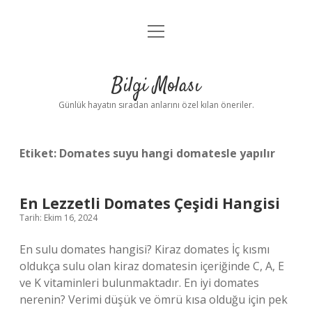
menüyü
Anasayfa
aç
Gizlilik Politikası
Bilgi Molası
Yasal Uyarı
Günlük hayatın sıradan anlarını özel kılan öneriler.
Hakkımızda
Etiket:
Domates suyu hangi domatesle yapılır
En Lezzetli Domates Çeşidi Hangisi
Tarih: Ekim 16, 2024
En sulu domates hangisi? Kiraz domates İç kısmı
oldukça sulu olan kiraz domatesin içeriğinde C, A, E
ve K vitaminleri bulunmaktadır. En iyi domates
nerenin? Verimi düşük ve ömrü kısa olduğu için pek