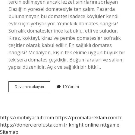
tercih edilmeyen ancak lezzet sınırlarını zorlayan
Elazığ’ın yöresel domatesiyle tanışalım. Pazarda
bulunamayan bu domatesi sadece köylüler kendi
evleri için yetiştiriyor. Yemeklik domates hangisi?
Sofralık domatesler ince kabuklu, etli ve suludur.
Kiraz, kokteyl, kiraz ve pembe domatesler sofralık
çeşitler olarak kabul edilir. En sağlıklı domates
hangisi? Medalyon, kışın tek ekime uygun büyük bir
tek sera domates çeşididir. Boğum araları ve salkım
yapısı düzenlidir. Açık ve sağlıklı bir bitki…
En
Devamını okuyun
10 Yorum
Lezzetli
Domates
Çeşidi
Hangisi
https://mobilyaclub.com
https://promatareklam.com.tr
https://donercierolusta.com.tr
knight online
nttgame
Sitemap