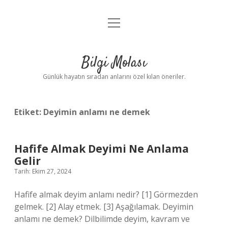
menüyü
Anasayfa
aç
Gizlilik Politikası
Bilgi Molası
Yasal Uyarı
Günlük hayatın sıradan anlarını özel kılan öneriler.
Hakkımızda
Etiket:
Deyimin anlamı ne demek
Hafife Almak Deyimi Ne Anlama
Gelir
Tarih: Ekim 27, 2024
Hafife almak deyim anlamı nedir? [1] Görmezden
gelmek. [2] Alay etmek. [3] Aşağılamak. Deyimin
anlamı ne demek? Dilbilimde deyim, kavram ve