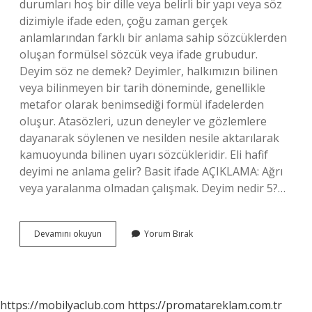
durumları hoş bir dille veya belirli bir yapı veya söz
dizimiyle ifade eden, çoğu zaman gerçek
anlamlarından farklı bir anlama sahip sözcüklerden
oluşan formülsel sözcük veya ifade grubudur.
Deyim söz ne demek? Deyimler, halkımızın bilinen
veya bilinmeyen bir tarih döneminde, genellikle
metafor olarak benimsediği formül ifadelerden
oluşur. Atasözleri, uzun deneyler ve gözlemlere
dayanarak söylenen ve nesilden nesile aktarılarak
kamuoyunda bilinen uyarı sözcükleridir. Eli hafif
deyimi ne anlama gelir? Basit ifade AÇIKLAMA: Ağrı
veya yaralanma olmadan çalışmak. Deyim nedir 5?…
Hafife
Devamını okuyun
Yorum Bırak
Almak
Deyimi
Ne
Anlama
Gelir
https://mobilyaclub.com
https://promatareklam.com.tr