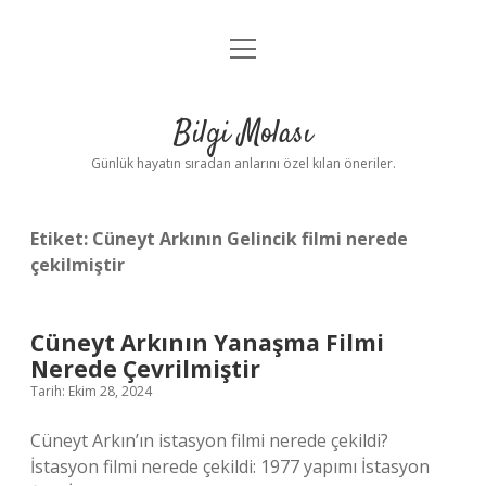
menüyü
Anasayfa
aç
Gizlilik Politikası
Bilgi Molası
Yasal Uyarı
Günlük hayatın sıradan anlarını özel kılan öneriler.
Hakkımızda
Etiket:
Cüneyt Arkının Gelincik filmi nerede
çekilmiştir
Cüneyt Arkının Yanaşma Filmi
Nerede Çevrilmiştir
Tarih: Ekim 28, 2024
Cüneyt Arkın’ın istasyon filmi nerede çekildi?
İstasyon filmi nerede çekildi: 1977 yapımı İstasyon