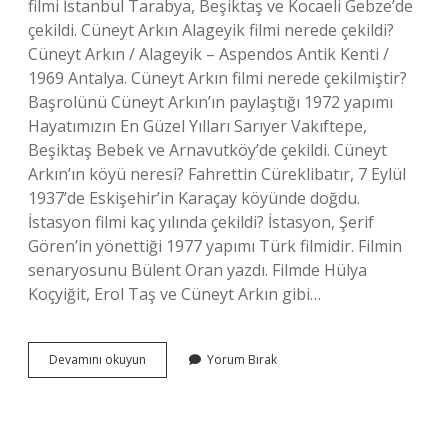
filmi İstanbul Tarabya, Beşiktaş ve Kocaeli Gebze’de
çekildi. Cüneyt Arkın Alageyik filmi nerede çekildi?
Cüneyt Arkın / Alageyik – Aspendos Antik Kenti /
1969 Antalya. Cüneyt Arkın filmi nerede çekilmiştir?
Başrolünü Cüneyt Arkın’ın paylaştığı 1972 yapımı
Hayatımızın En Güzel Yılları Sarıyer Vakıftepe,
Beşiktaş Bebek ve Arnavutköy’de çekildi. Cüneyt
Arkın’ın köyü neresi? Fahrettin Cüreklibatır, 7 Eylül
1937’de Eskişehir’in Karaçay köyünde doğdu.
İstasyon filmi kaç yılında çekildi? İstasyon, Şerif
Gören’in yönettiği 1977 yapımı Türk filmidir. Filmin
senaryosunu Bülent Oran yazdı. Filmde Hülya
Koçyiğit, Erol Taş ve Cüneyt Arkın gibi…
Cüneyt
Devamını okuyun
Yorum Bırak
Arkının
Yanaşma
Filmi
Nerede