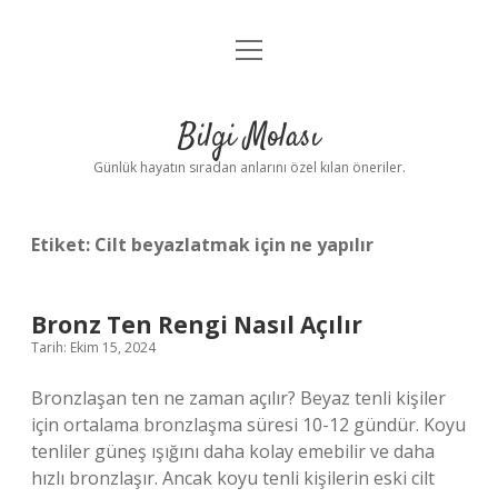
menüyü
Anasayfa
aç
Gizlilik Politikası
Bilgi Molası
Yasal Uyarı
Günlük hayatın sıradan anlarını özel kılan öneriler.
Hakkımızda
Etiket:
Cilt beyazlatmak için ne yapılır
Bronz Ten Rengi Nasıl Açılır
Tarih: Ekim 15, 2024
Bronzlaşan ten ne zaman açılır? Beyaz tenli kişiler
için ortalama bronzlaşma süresi 10-12 gündür. Koyu
tenliler güneş ışığını daha kolay emebilir ve daha
hızlı bronzlaşır. Ancak koyu tenli kişilerin eski cilt