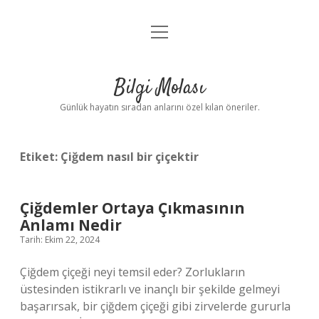
menüyü
Anasayfa
aç
Gizlilik Politikası
Bilgi Molası
Yasal Uyarı
Günlük hayatın sıradan anlarını özel kılan öneriler.
Hakkımızda
Etiket:
Çiğdem nasıl bir çiçektir
Çiğdemler Ortaya Çıkmasının
Anlamı Nedir
Tarih: Ekim 22, 2024
Çiğdem çiçeği neyi temsil eder? Zorlukların
üstesinden istikrarlı ve inançlı bir şekilde gelmeyi
başarırsak, bir çiğdem çiçeği gibi zirvelerde gururla