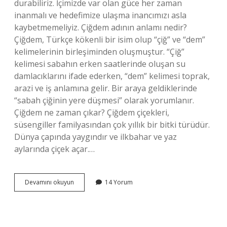
durabiliriz. İçimizde var olan güce her zaman
inanmalı ve hedefimize ulaşma inancımızı asla
kaybetmemeliyiz. Çiğdem adının anlamı nedir?
Çiğdem, Türkçe kökenli bir isim olup “çiğ” ve “dem”
kelimelerinin birleşiminden oluşmuştur. “Çiğ”
kelimesi sabahın erken saatlerinde oluşan su
damlacıklarını ifade ederken, “dem” kelimesi toprak,
arazi ve iş anlamına gelir. Bir araya geldiklerinde
“sabah çiğinin yere düşmesi” olarak yorumlanır.
Çiğdem ne zaman çıkar? Çiğdem çiçekleri,
süsengiller familyasından çok yıllık bir bitki türüdür.
Dünya çapında yaygındır ve ilkbahar ve yaz
aylarında çiçek açar.…
Çiğdemler
Devamını okuyun
14 Yorum
Ortaya
Çıkmasının
Anlamı
Nedir