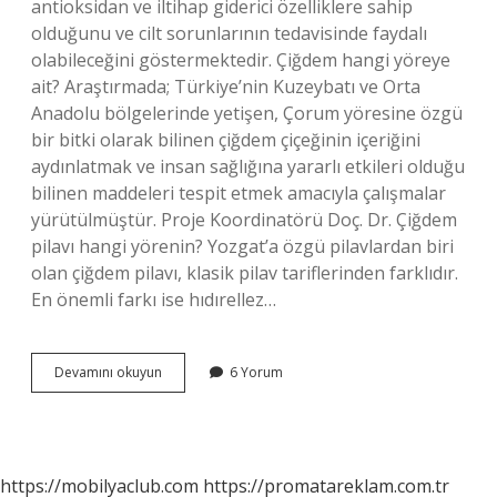
antioksidan ve iltihap giderici özelliklere sahip
olduğunu ve cilt sorunlarının tedavisinde faydalı
olabileceğini göstermektedir. Çiğdem hangi yöreye
ait? Araştırmada; Türkiye’nin Kuzeybatı ve Orta
Anadolu bölgelerinde yetişen, Çorum yöresine özgü
bir bitki olarak bilinen çiğdem çiçeğinin içeriğini
aydınlatmak ve insan sağlığına yararlı etkileri olduğu
bilinen maddeleri tespit etmek amacıyla çalışmalar
yürütülmüştür. Proje Koordinatörü Doç. Dr. Çiğdem
pilavı hangi yörenin? Yozgat’a özgü pilavlardan biri
olan çiğdem pilavı, klasik pilav tariflerinden farklıdır.
En önemli farkı ise hıdırellez…
Çiğdem
Devamını okuyun
6 Yorum
Çiğdem
Çiçecik
Nedir
https://mobilyaclub.com
https://promatareklam.com.tr