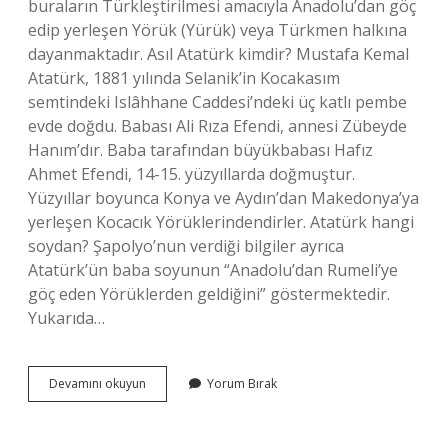
buraların Türkleştirilmesi amacıyla Anadolu’dan göç
edip yerleşen Yörük (Yürük) veya Türkmen halkına
dayanmaktadır. Asıl Atatürk kimdir? Mustafa Kemal
Atatürk, 1881 yılında Selanik’in Kocakasım
semtindeki Islâhhane Caddesi’ndeki üç katlı pembe
evde doğdu. Babası Ali Rıza Efendi, annesi Zübeyde
Hanım’dır. Baba tarafından büyükbabası Hafız
Ahmet Efendi, 14-15. yüzyıllarda doğmuştur.
Yüzyıllar boyunca Konya ve Aydın’dan Makedonya’ya
yerleşen Kocacık Yörüklerindendirler. Atatürk hangi
soydan? Şapolyo’nun verdiği bilgiler ayrıca
Atatürk’ün baba soyunun “Anadolu’dan Rumeli’ye
göç eden Yörüklerden geldiğini” göstermektedir.
Yukarıda…
Atatürk
Devamını okuyun
Yorum Bırak
Hangi
Asıllı