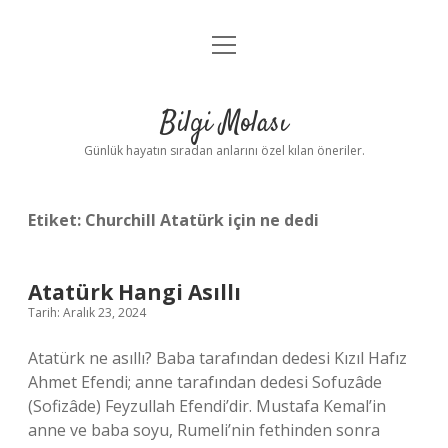
menüyü
Anasayfa
aç
Gizlilik Politikası
Bilgi Molası
Yasal Uyarı
Günlük hayatın sıradan anlarını özel kılan öneriler.
Hakkımızda
Etiket:
Churchill Atatürk için ne dedi
Atatürk Hangi Asıllı
Tarih: Aralık 23, 2024
Atatürk ne asıllı? Baba tarafından dedesi Kızıl Hafız
Ahmet Efendi; anne tarafından dedesi Sofuzâde
(Sofizâde) Feyzullah Efendi’dir. Mustafa Kemal’in
anne ve baba soyu, Rumeli’nin fethinden sonra