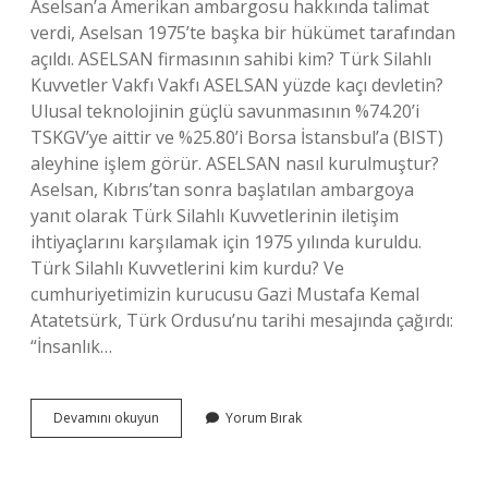
Aselsan’a Amerikan ambargosu hakkında talimat
verdi, Aselsan 1975’te başka bir hükümet tarafından
açıldı. ASELSAN firmasının sahibi kim? Türk Silahlı
Kuvvetler Vakfı Vakfı ASELSAN yüzde kaçı devletin?
Ulusal teknolojinin güçlü savunmasının %74.20’i
TSKGV’ye aittir ve %25.80’i Borsa İstansbul’a (BIST)
aleyhine işlem görür. ASELSAN nasıl kurulmuştur?
Aselsan, Kıbrıs’tan sonra başlatılan ambargoya
yanıt olarak Türk Silahlı Kuvvetlerinin iletişim
ihtiyaçlarını karşılamak için 1975 yılında kuruldu.
Türk Silahlı Kuvvetlerini kim kurdu? Ve
cumhuriyetimizin kurucusu Gazi Mustafa Kemal
Atatetsürk, Türk Ordusu’nu tarihi mesajında ​​çağırdı:
“İnsanlık…
Aselsan
Devamını okuyun
Yorum Bırak
Kim
Tarafından
Kuruldu