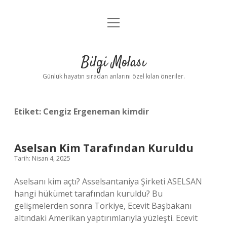
menüyü
Anasayfa
aç
Gizlilik Politikası
Bilgi Molası
Yasal Uyarı
Günlük hayatın sıradan anlarını özel kılan öneriler.
Hakkımızda
Etiket:
Cengiz Ergeneman kimdir
Aselsan Kim Tarafından Kuruldu
Tarih: Nisan 4, 2025
Aselsanı kim açtı? Asselsantaniya Şirketi ASELSAN
hangi hükümet tarafından kuruldu? Bu
gelişmelerden sonra Torkiye, Ecevit Başbakanı
altındaki Amerikan yaptırımlarıyla yüzleşti. Ecevit