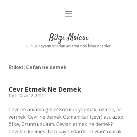
menüyü
Anasayfa
aç
Gizlilik Politikası
Bilgi Molası
Yasal Uyarı
Günlük hayatın sıradan anlarını özel kılan öneriler.
Hakkımızda
Etiket:
Cefan ne demek
Cevr Etmek Ne Demek
Tarih: Ocak 18, 2025
Cevr ne anlama gelir? Kötülük yapmak, üzmek, acı
vermek. Cevr ne demek Osmanlıca? (çevr) acı, azap,
öfke, üzüntü. zulüm. Cevlan etmek ne demek?
Cevelan kelimesi bazı kaynaklarda “cevlan” olarak