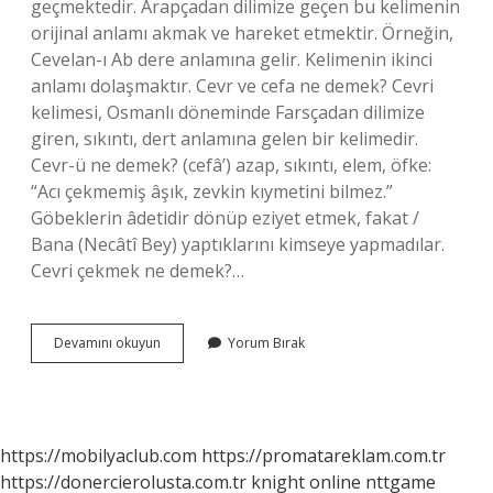
geçmektedir. Arapçadan dilimize geçen bu kelimenin
orijinal anlamı akmak ve hareket etmektir. Örneğin,
Cevelan-ı Ab dere anlamına gelir. Kelimenin ikinci
anlamı dolaşmaktır. Cevr ve cefa ne demek? Cevri
kelimesi, Osmanlı döneminde Farsçadan dilimize
giren, sıkıntı, dert anlamına gelen bir kelimedir.
Cevr-ü ne demek? (cefâ’) azap, sıkıntı, elem, öfke:
“Acı çekmemiş âşık, zevkin kıymetini bilmez.”
Göbeklerin âdetidir dönüp eziyet etmek, fakat /
Bana (Necâtî Bey) yaptıklarını kimseye yapmadılar.
Cevri çekmek ne demek?…
Cevr
Devamını okuyun
Yorum Bırak
Etmek
Ne
Demek
https://mobilyaclub.com
https://promatareklam.com.tr
https://donercierolusta.com.tr
knight online
nttgame