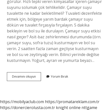
görülür. Hızlı tepki veren kimyasallar içeren çamaşır
suyunu solumak çok tehlikelidir. Çamaşır suyu
tuvalette ne kadar bekletilmeli? Tuvaleti dezenfekte
etmek için, bölgeye yarım bardak çamaşır suyu
dökün ve tuvalet fırçasıyla fırçalayın. 5 dakika
bekleyin ve bol su ile durulayın. Çamaşır suyu etkisi
nasıl geçer? Asit-baz zehirlenmesi durumunda (örn.
çamaşır suyu, sofra tuzu) kusturmayın ve bol su
verin. 2 saatten fazla zaman geçtiyse kusturmayın
ve bol su ve zeytinyağı verin. Bilinci yerinde değilse
kusturmayın. Yoğurt, ayran ve yumurta beyazı…
Çamaşır
Devamını okuyun
Yorum Bırak
Suyu
Ne
Zaman
Etkisini
Kaybeder
https://mobilyaclub.com
https://promatareklam.com.tr
https://donercierolusta.com.tr
knight online
nttgame