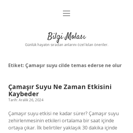
menüyü
Anasayfa
aç
Gizlilik Politikası
Bilgi Molası
Yasal Uyarı
Günlük hayatın sıradan anlarını özel kılan öneriler.
Hakkımızda
Etiket:
Çamaşır suyu cilde temas ederse ne olur
Çamaşır Suyu Ne Zaman Etkisini
Kaybeder
Tarih: Aralık 26, 2024
Çamaşır suyu etkisi ne kadar sürer? Çamaşır suyu
zehirlenmesinin etkileri ortalama bir saat içinde
ortaya çıkar. İlk belirtiler yaklaşık 30 dakika içinde