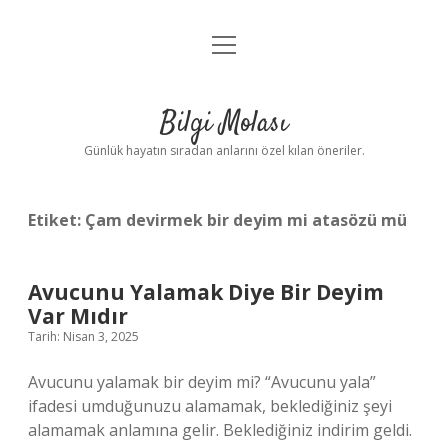
menüyü
Anasayfa
aç
Gizlilik Politikası
Bilgi Molası
Yasal Uyarı
Günlük hayatın sıradan anlarını özel kılan öneriler.
Hakkımızda
Etiket:
Çam devirmek bir deyim mi atasözü mü
Avucunu Yalamak Diye Bir Deyim
Var Mıdır
Tarih: Nisan 3, 2025
Avucunu yalamak bir deyim mi? “Avucunu yala”
ifadesi umduğunuzu alamamak, beklediğiniz şeyi
alamamak anlamına gelir. Beklediğiniz indirim geldi.