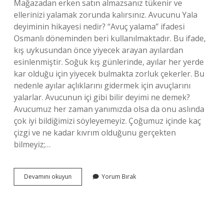
Mağazadan erken satın almazsanız tükenir ve
ellerinizi yalamak zorunda kalırsınız. Avucunu Yala
deyiminin hikayesi nedir? “Avuç yalama” ifadesi
Osmanlı döneminden beri kullanılmaktadır. Bu ifade,
kış uykusundan önce yiyecek arayan ayılardan
esinlenmiştir. Soğuk kış günlerinde, ayılar her yerde
kar olduğu için yiyecek bulmakta zorluk çekerler. Bu
nedenle ayılar açlıklarını gidermek için avuçlarını
yalarlar. Avucunun içi gibi bilir deyimi ne demek?
Avucumuz her zaman yanımızda olsa da onu aslında
çok iyi bildiğimizi söyleyemeyiz. Çoğumuz içinde kaç
çizgi ve ne kadar kıvrım olduğunu gerçekten
bilmeyiz;…
Avucunu
Devamını okuyun
Yorum Bırak
Yalamak
Diye
Bir
Deyim