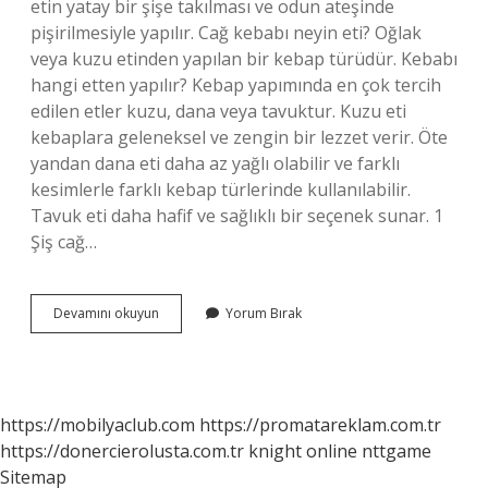
etin yatay bir şişe takılması ve odun ateşinde
pişirilmesiyle yapılır. Cağ kebabı neyin eti? Oğlak
veya kuzu etinden yapılan bir kebap türüdür. Kebabı
hangi etten yapılır? Kebap yapımında en çok tercih
edilen etler kuzu, dana veya tavuktur. Kuzu eti
kebaplara geleneksel ve zengin bir lezzet verir. Öte
yandan dana eti daha az yağlı olabilir ve farklı
kesimlerle farklı kebap türlerinde kullanılabilir.
Tavuk eti daha hafif ve sağlıklı bir seçenek sunar. 1
Şiş cağ…
Erzurum
Devamını okuyun
Yorum Bırak
Cağ
Kebap
Ne
Eti
https://mobilyaclub.com
https://promatareklam.com.tr
https://donercierolusta.com.tr
knight online
nttgame
Sitemap