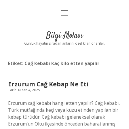
menüyü
Anasayfa
aç
Gizlilik Politikası
Bilgi Molası
Yasal Uyarı
Günlük hayatın sıradan anlarını özel kılan öneriler.
Hakkımızda
Etiket:
Cağ kebabı kaç kilo etten yapılır
Erzurum Cağ Kebap Ne Eti
Tarih: Nisan 4, 2025
Erzurum cağ kebabı hangi etten yapılır? Cağ kebabı,
Türk mutfağında keçi veya kuzu etinden yapılan bir
kebap türüdür. Cağ kebabı geleneksel olarak
Erzurum’un Oltu ilçesinde önceden baharatlanmış