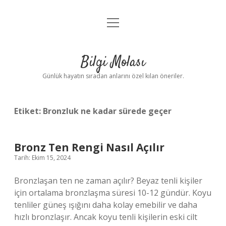
menüyü
Anasayfa
aç
Gizlilik Politikası
Bilgi Molası
Yasal Uyarı
Günlük hayatın sıradan anlarını özel kılan öneriler.
Hakkımızda
Etiket:
Bronzluk ne kadar sürede geçer
Bronz Ten Rengi Nasıl Açılır
Tarih: Ekim 15, 2024
Bronzlaşan ten ne zaman açılır? Beyaz tenli kişiler
için ortalama bronzlaşma süresi 10-12 gündür. Koyu
tenliler güneş ışığını daha kolay emebilir ve daha
hızlı bronzlaşır. Ancak koyu tenli kişilerin eski cilt