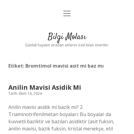
menüyü
Anasayfa
aç
Gizlilik Politikası
Bilgi Molası
Yasal Uyarı
Günlük hayatın sıradan anlarını özel kılan öneriler.
Hakkımızda
Etiket:
Bromtimol mavisi asit mi baz mı
Anilin Mavisi Asidik Mi
Tarih: Ekim 16, 2024
Anilin mavisi asidik mi bazik mi? 2.
Triaminotrifenilmetan boyaları: Bu boyalar da
kuvvetli baziktir ve bazıları asidiktir (asit fuksin,
anilin mavisi, bazik fuksin, kristal menekşe, etil