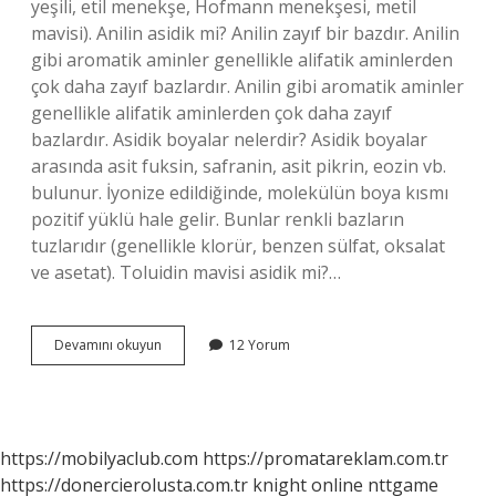
yeşili, etil menekşe, Hofmann menekşesi, metil
mavisi). Anilin asidik mi? Anilin zayıf bir bazdır. Anilin
gibi aromatik aminler genellikle alifatik aminlerden
çok daha zayıf bazlardır. Anilin gibi aromatik aminler
genellikle alifatik aminlerden çok daha zayıf
bazlardır. Asidik boyalar nelerdir? Asidik boyalar
arasında asit fuksin, safranin, asit pikrin, eozin vb.
bulunur. İyonize edildiğinde, molekülün boya kısmı
pozitif yüklü hale gelir. Bunlar renkli bazların
tuzlarıdır (genellikle klorür, benzen sülfat, oksalat
ve asetat). Toluidin mavisi asidik mi?…
Anilin
Devamını okuyun
12 Yorum
Mavisi
Asidik
Mi
https://mobilyaclub.com
https://promatareklam.com.tr
https://donercierolusta.com.tr
knight online
nttgame