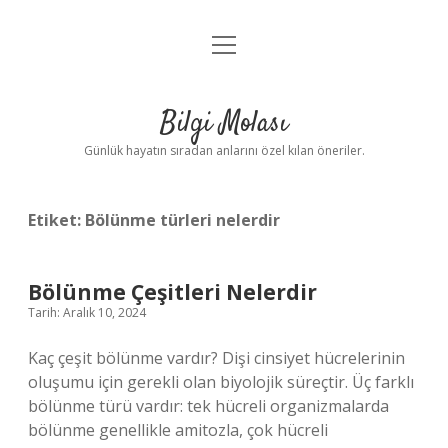
menüyü
Anasayfa
aç
Gizlilik Politikası
Bilgi Molası
Yasal Uyarı
Günlük hayatın sıradan anlarını özel kılan öneriler.
Hakkımızda
Etiket:
Bölünme türleri nelerdir
Bölünme Çeşitleri Nelerdir
Tarih: Aralık 10, 2024
Kaç çeşit bölünme vardır? Dişi cinsiyet hücrelerinin
oluşumu için gerekli olan biyolojik süreçtir. Üç farklı
bölünme türü vardır: tek hücreli organizmalarda
bölünme genellikle amitozla, çok hücreli