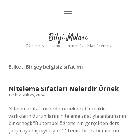
menüyü
Anasayfa
aç
Gizlilik Politikası
Bilgi Molası
Yasal Uyarı
Günlük hayatın sıradan anlarını özel kılan öneriler.
Hakkımızda
Etiket:
Bir şey belgisiz sıfat mı
Niteleme Sıfatları Nelerdir Örnek
Tarih: Aralık 25, 2024
Niteleme sıfatı nelerdir örnekler? Öncelikle
varlıkların durumlarını niteleme sıfatıyla anlatmanın
bir örneği; “Bu tembel öğrencinin gerçekten ders
çalışmaya hiç niyeti yok.” “Temiz bir ev benim için