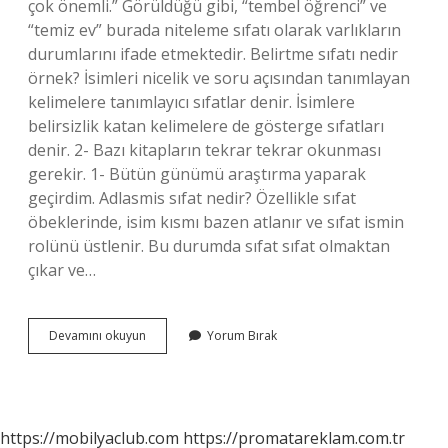
çok önemli.” Görüldüğü gibi, “tembel öğrenci” ve
“temiz ev” burada niteleme sıfatı olarak varlıkların
durumlarını ifade etmektedir. Belirtme sıfatı nedir
örnek? İsimleri nicelik ve soru açısından tanımlayan
kelimelere tanımlayıcı sıfatlar denir. İsimlere
belirsizlik katan kelimelere de gösterge sıfatları
denir. 2- Bazı kitapların tekrar tekrar okunması
gerekir. 1- Bütün günümü araştırma yaparak
geçirdim. Adlasmis sıfat nedir? Özellikle sıfat
öbeklerinde, isim kısmı bazen atlanır ve sıfat ismin
rolünü üstlenir. Bu durumda sıfat sıfat olmaktan
çıkar ve…
Niteleme
Devamını okuyun
Yorum Bırak
Sıfatları
Nelerdir
Örnek
https://mobilyaclub.com
https://promatareklam.com.tr