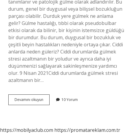
tanımlanır ve patolojik gülme olarak adlandırılır. Bu
durum, genel bir duygusal veya bilişsel bozukluğun
parçası olabilir. Durduk yere gülmek ne anlama
gelir? Gülme hastalığı, tıbbi olarak pseudobulbar
etkisi olarak da bilinir, bir kişinin istemsizce güldüğü
bir durumdur. Bu durum, duygusal bir bozukluk ve
çeşitli beyin hastalıkları nedeniyle ortaya çıkar. Ciddi
anlarda neden güleriz? Ciddi durumlarda gülmek
stresi azaltmanın bir yoludur ve ayrıca daha iyi
düşünmenizi sağlayarak sakinleşmenize yardımcı
olur. 9 Nisan 2021Ciddi durumlarda gülmek stresi
azaltmanın bir…
Istemsizce
Devamını okuyun
10 Yorum
Gülmek
Ne
Anlama
Gelir
https://mobilyaclub.com
https://promatareklam.com.tr