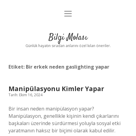
menüyü
Anasayfa
aç
Gizlilik Politikası
Bilgi Molası
Yasal Uyarı
Günlük hayatın sıradan anlarını özel kılan öneriler.
Hakkımızda
Etiket:
Bir erkek neden gaslighting yapar
Manipülasyonu Kimler Yapar
Tarih: Ekim 16, 2024
Bir insan neden manipülasyon yapar?
Manipülasyon, genellikle kişinin kendi çıkarlarını
başkaları üzerinde sürdürmesi yoluyla sosyal etki
yaratmanın haksız bir biçimi olarak kabul edilir.