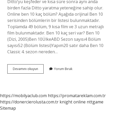
Ditto’yu keşfeder ve kısa süre sonra aynı anda
birden fazla Ditto yaratma yeteneğine sahip olur.
Online ben 10 kaç bölüm? Aşağıda orijinal Ben 10
serisinden bölümlerin bir listesi bulunmaktadır.
Toplamda 49 bölüm, 9 kısa film ve 3 uzun metrajlı
film bulunmaktadır. Ben 10 kaç seri var? Ben 10
(Dizi, 2005)Ben 10ÜlkeABD Sezon sayısı4 Bölüm
sayısı52 (Bölüm listesi)Yapım20 satır daha Ben 10
Classic 4. sezon nereden…
Ben
Devamını okuyun
Yorum Bırak
10
Kaç
Sezondur
https://mobilyaclub.com
https://promatareklam.com.tr
https://donercierolusta.com.tr
knight online
nttgame
Sitemap