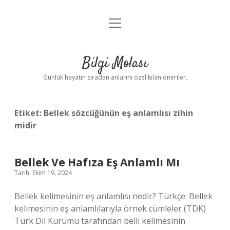
menüyü
Anasayfa
aç
Gizlilik Politikası
Bilgi Molası
Yasal Uyarı
Günlük hayatın sıradan anlarını özel kılan öneriler.
Hakkımızda
Etiket:
Bellek sözcüğünün eş anlamlısı zihin
midir
Bellek Ve Hafıza Eş Anlamlı Mı
Tarih: Ekim 19, 2024
Bellek kelimesinin eş anlamlısı nedir? Türkçe: Bellek
kelimesinin eş anlamlılarıyla örnek cümleler (TDK)
Türk Dil Kurumu tarafından belli kelimesinin