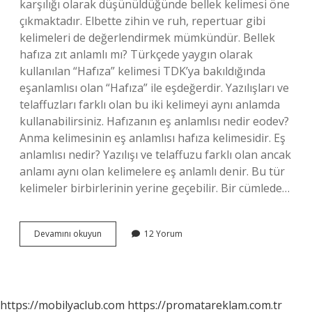
karşılığı olarak düşünüldüğünde bellek kelimesi öne
çıkmaktadır. Elbette zihin ve ruh, repertuar gibi
kelimeleri de değerlendirmek mümkündür. Bellek
hafıza zıt anlamlı mı? Türkçede yaygın olarak
kullanılan “Hafıza” kelimesi TDK’ya bakıldığında
eşanlamlısı olan “Hafıza” ile eşdeğerdir. Yazılışları ve
telaffuzları farklı olan bu iki kelimeyi aynı anlamda
kullanabilirsiniz. Hafızanın eş anlamlısı nedir eodev?
Anma kelimesinin eş anlamlısı hafıza kelimesidir. Eş
anlamlısı nedir? Yazılışı ve telaffuzu farklı olan ancak
anlamı aynı olan kelimelere eş anlamlı denir. Bu tür
kelimeler birbirlerinin yerine geçebilir. Bir cümlede…
Bellek
Devamını okuyun
12 Yorum
Ve
Hafıza
Eş
Anlamlı
Mı
https://mobilyaclub.com
https://promatareklam.com.tr