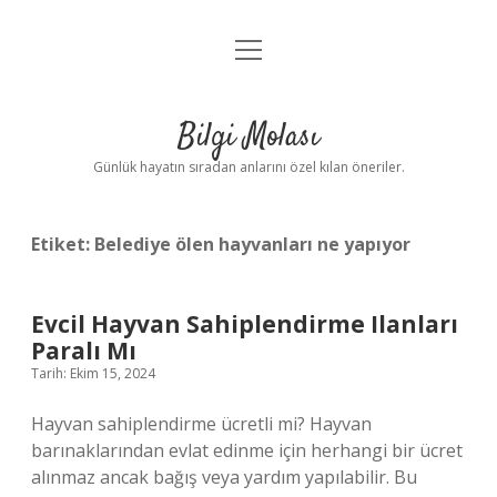
menüyü
Anasayfa
aç
Gizlilik Politikası
Bilgi Molası
Yasal Uyarı
Günlük hayatın sıradan anlarını özel kılan öneriler.
Hakkımızda
Etiket:
Belediye ölen hayvanları ne yapıyor
Evcil Hayvan Sahiplendirme Ilanları
Paralı Mı
Tarih: Ekim 15, 2024
Hayvan sahiplendirme ücretli mi? Hayvan
barınaklarından evlat edinme için herhangi bir ücret
alınmaz ancak bağış veya yardım yapılabilir. Bu