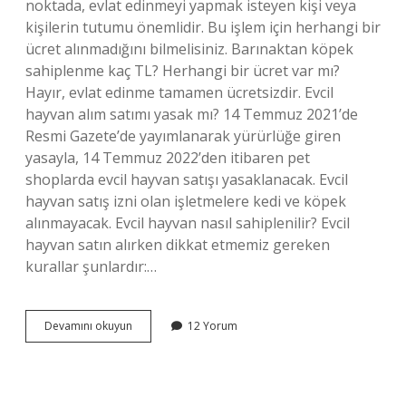
noktada, evlat edinmeyi yapmak isteyen kişi veya
kişilerin tutumu önemlidir. Bu işlem için herhangi bir
ücret alınmadığını bilmelisiniz. Barınaktan köpek
sahiplenme kaç TL? Herhangi bir ücret var mı?
Hayır, evlat edinme tamamen ücretsizdir. Evcil
hayvan alım satımı yasak mı? 14 Temmuz 2021’de
Resmi Gazete’de yayımlanarak yürürlüğe giren
yasayla, 14 Temmuz 2022’den itibaren pet
shoplarda evcil hayvan satışı yasaklanacak. Evcil
hayvan satış izni olan işletmelere kedi ve köpek
alınmayacak. Evcil hayvan nasıl sahiplenilir? Evcil
hayvan satın alırken dikkat etmemiz gereken
kurallar şunlardır:…
Evcil
Devamını okuyun
12 Yorum
Hayvan
Sahiplendirme
Ilanları
Paralı