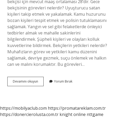
bekçisi için mevcut maaş ortalaması 28’dir. Gece
bekçisinin görevleri nelerdir? Uyuşturucu satan
kişileri takip etmek ve yakalamak. Kamu huzurunu
bozan kişileri tespit etmek ve polisin tutuklamasını
sağlamak. Yangın ve sel gibi felaketlerde önleyici
tedbirler almak ve mahalle sakinlerini
bilgilendirmek. Şüpheli kişileri ve olayları kolluk
kuvvetlerine bildirmek. Bekçilerin yetkileri nelerdir?
Muhafızların görev ve yetkileri kamu düzenini
sağlamak, devriye gezmek, suçu önlemek ve halkın
can ve malını korumaktır. Bu görevleri…
Gece
Devamını okuyun
Yorum Bırak
Bekçisi
Nasıl
Çalışır
https://mobilyaclub.com
https://promatareklam.com.tr
https://donercierolusta.com.tr
knight online
nttgame