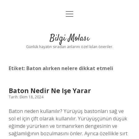
menüyü
Anasayfa
aç
Gizlilik Politikası
Bilgi Molası
Yasal Uyarı
Günlük hayatın sıradan anlarını özel kılan öneriler.
Hakkımızda
Etiket:
Baton alırken nelere dikkat etmeli
Baton Nedir Ne Işe Yarar
Tarih: Ekim 18, 2024
Baton neden kullanılır? Yürüyüş bastonları sağ ve
sol el için çift olarak kullanılır. Yürüyüşçünün düşük
eğimde yürürken ve tırmanırken dengesinin ve
sağlamlığının bozulmasını önler. Ayrıca özellikle sırt