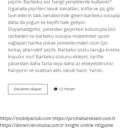
pişirin. Barbekü sos hangi yemeklerde kullanılır?
Izgarada pişirilen tavuk kanatları, köfte ve şiş gibi
tüm etlerin tadı, beraberinde gelen barbekü sosuyla
daha da yoğun ve keyifli hale geliyor.
Doyamadığımız, yanından geçerken kokusuyla bizi
cezbeden ve barbekü sosuyla mükemmel uyum
sağlayan harika sokak yemeklerinden sizin için
birkaç alternatif seçtik. Barbekü soslu tavuğa krema
koyulur mu? Barbekü sosunu ekleyin, tarifte
yazandan daha fazla veya daha az ekleyebilirsiniz.
Karıştırın ve ocaktan alın, tavuk hazır. Yarım…
Tavuğa
Devamını okuyun
12 Yorum
Barbekü
Sos
Konur
Mu
https://mobilyaclub.com
https://promatareklam.com.tr
https://donercierolusta.com.tr
knight online
nttgame