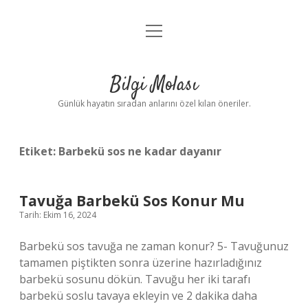
menüyü
Anasayfa
aç
Gizlilik Politikası
Bilgi Molası
Yasal Uyarı
Günlük hayatın sıradan anlarını özel kılan öneriler.
Hakkımızda
Etiket:
Barbekü sos ne kadar dayanır
Tavuğa Barbekü Sos Konur Mu
Tarih: Ekim 16, 2024
Barbekü sos tavuğa ne zaman konur? 5- Tavuğunuz
tamamen piştikten sonra üzerine hazırladığınız
barbekü sosunu dökün. Tavuğu her iki tarafı
barbekü soslu tavaya ekleyin ve 2 dakika daha