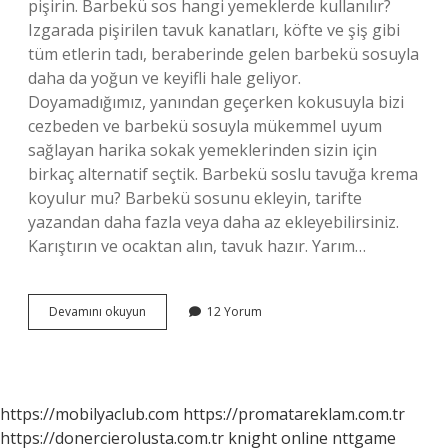
pişirin. Barbekü sos hangi yemeklerde kullanılır?
Izgarada pişirilen tavuk kanatları, köfte ve şiş gibi
tüm etlerin tadı, beraberinde gelen barbekü sosuyla
daha da yoğun ve keyifli hale geliyor.
Doyamadığımız, yanından geçerken kokusuyla bizi
cezbeden ve barbekü sosuyla mükemmel uyum
sağlayan harika sokak yemeklerinden sizin için
birkaç alternatif seçtik. Barbekü soslu tavuğa krema
koyulur mu? Barbekü sosunu ekleyin, tarifte
yazandan daha fazla veya daha az ekleyebilirsiniz.
Karıştırın ve ocaktan alın, tavuk hazır. Yarım…
Tavuğa
Devamını okuyun
12 Yorum
Barbekü
Sos
Konur
Mu
https://mobilyaclub.com
https://promatareklam.com.tr
https://donercierolusta.com.tr
knight online
nttgame