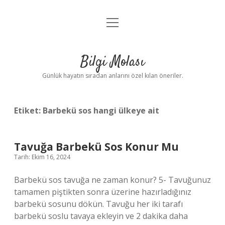
menüyü
Anasayfa
aç
Gizlilik Politikası
Bilgi Molası
Yasal Uyarı
Günlük hayatın sıradan anlarını özel kılan öneriler.
Hakkımızda
Etiket:
Barbekü sos hangi ülkeye ait
Tavuğa Barbekü Sos Konur Mu
Tarih: Ekim 16, 2024
Barbekü sos tavuğa ne zaman konur? 5- Tavuğunuz
tamamen piştikten sonra üzerine hazırladığınız
barbekü sosunu dökün. Tavuğu her iki tarafı
barbekü soslu tavaya ekleyin ve 2 dakika daha