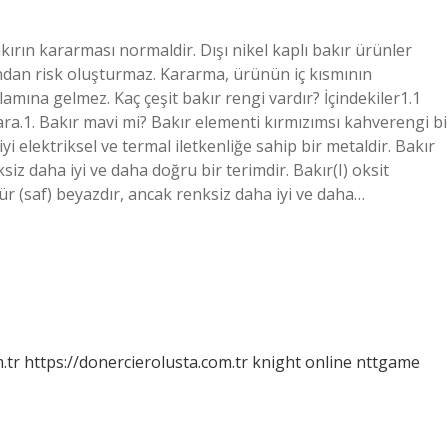
kırın kararması normaldir. Dışı nikel kaplı bakır ürünler
ından risk oluşturmaz. Kararma, ürünün iç kısmının
mına gelmez. Kaç çeşit bakır rengi vardır? İçindekiler1.1
ara.1. Bakır mavi mi? Bakır elementi kırmızımsı kahverengi bi
iyi elektriksel ve termal iletkenliğe sahip bir metaldir. Bakır
siz daha iyi ve daha doğru bir terimdir. Bakır(I) oksit
ür (saf) beyazdır, ancak renksiz daha iyi ve daha…
.tr
https://donercierolusta.com.tr
knight online
nttgame