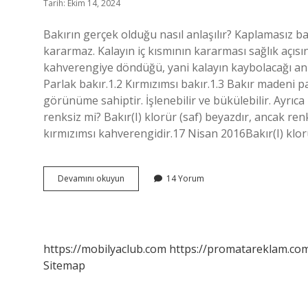
Tarih: Ekim 14, 2024
Bakırın gerçek olduğu nasıl anlaşılır? Kaplamasız ba
kararmaz. Kalayın iç kısmının kararması sağlık açıs
kahverengiye döndüğü, yani kalayın kaybolacağı anla
Parlak bakır.1.2 Kırmızımsı bakır.1.3 Bakır madeni p
görünüme sahiptir. İşlenebilir ve bükülebilir. Ayrıca 
renksiz mi? Bakır(I) klorür (saf) beyazdır, ancak renk
kırmızımsı kahverengidir.17 Nisan 2016Bakır(I) klor
Bakırın
Devamını okuyun
14 Yorum
Orjinal
Rengi
Nedir
https://mobilyaclub.com
https://promatareklam.com
Sitemap