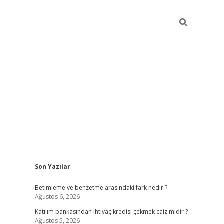
Sidebar
Son Yazılar
elexbet yeni giriş adresi
betexper.xyz
Betimleme ve benzetme arasındaki fark nedir ?
Ağustos 6, 2026
Katılım bankasından ihtiyaç kredisi çekmek caiz midir ?
Ağustos 5, 2026