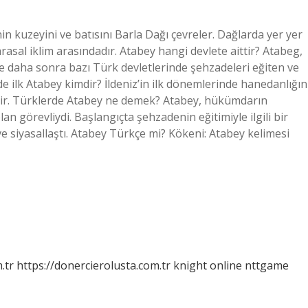
in kuzeyini ve batısını Barla Dağı çevreler. Dağlarda yer yer
rasal iklim arasındadır. Atabey hangi devlete aittir? Atabeg,
ve daha sonra bazı Türk devletlerinde şehzadeleri eğiten ve
de ilk Atabey kimdir? İldeniz’in ilk dönemlerinde hanedanlığın
dir. Türklerde Atabey ne demek? Atabey, hükümdarın
n görevliydi. Başlangıçta şehzadenin eğitimiyle ilgili bir
 siyasallaştı. Atabey Türkçe mi? Kökeni: Atabey kelimesi
.tr
https://donercierolusta.com.tr
knight online
nttgame