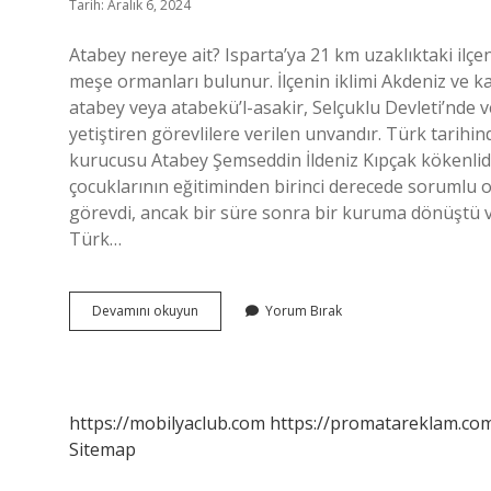
Tarih: Aralık 6, 2024
Atabey nereye ait? Isparta’ya 21 km uzaklıktaki ilçen
meşe ormanları bulunur. İlçenin iklimi Akdeniz ve ka
atabey veya atabekü’l-asakir, Selçuklu Devleti’nde 
yetiştiren görevlilere verilen unvandır. Türk tarihin
kurucusu Atabey Şemseddin İldeniz Kıpçak kökenli
çocuklarının eğitiminden birinci derecede sorumlu ola
görevdi, ancak bir süre sonra bir kuruma dönüştü ve
Türk…
Atabey
Devamını okuyun
Yorum Bırak
Hangi
Ulkenin
https://mobilyaclub.com
https://promatareklam.com
Sitemap