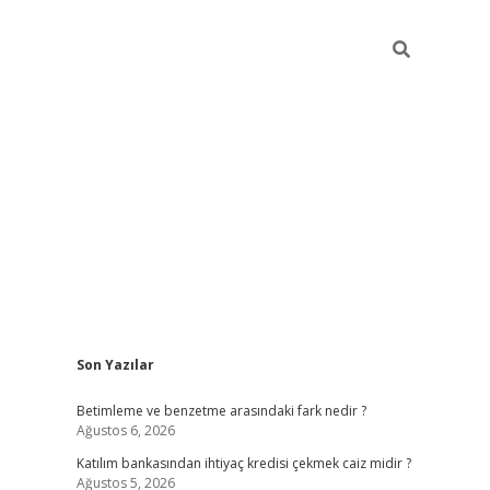
Sidebar
Son Yazılar
elexbet yeni giriş adresi
betexper.xyz
Betimleme ve benzetme arasındaki fark nedir ?
Ağustos 6, 2026
Katılım bankasından ihtiyaç kredisi çekmek caiz midir ?
Ağustos 5, 2026