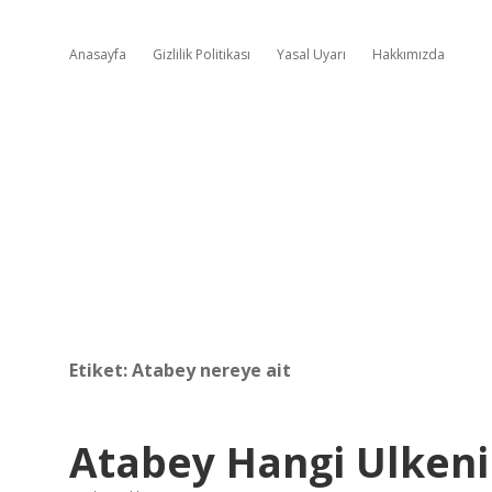
Anasayfa
Gizlilik Politikası
Yasal Uyarı
Hakkımızda
Etiket:
Atabey nereye ait
Atabey Hangi Ulken