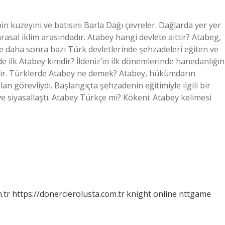
in kuzeyini ve batısını Barla Dağı çevreler. Dağlarda yer yer
rasal iklim arasındadır. Atabey hangi devlete aittir? Atabeg,
ve daha sonra bazı Türk devletlerinde şehzadeleri eğiten ve
de ilk Atabey kimdir? İldeniz’in ilk dönemlerinde hanedanlığın
dir. Türklerde Atabey ne demek? Atabey, hükümdarın
n görevliydi. Başlangıçta şehzadenin eğitimiyle ilgili bir
 siyasallaştı. Atabey Türkçe mi? Kökeni: Atabey kelimesi
.tr
https://donercierolusta.com.tr
knight online
nttgame