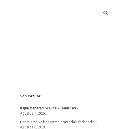
Sidebar
Son Yazılar
elexbet yeni giriş adresi
betexper.xyz
Kajun baharatı pilavda kullanılır mı ?
Ağustos 7, 2026
Betimleme ve benzetme arasındaki fark nedir ?
Ağustos 6, 2026