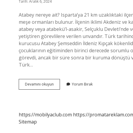
Tarih: Aralık 6, 2024
Atabey nereye ait? Isparta’ya 21 km uzaklıktaki ilçen
meşe ormanları bulunur. İlçenin iklimi Akdeniz ve ka
atabey veya atabekü’l-asakir, Selçuklu Devleti’nde 
yetiştiren görevlilere verilen unvandır. Türk tarihin
kurucusu Atabey Şemseddin İldeniz Kıpçak kökenli
çocuklarının eğitiminden birinci derecede sorumlu ola
görevdi, ancak bir süre sonra bir kuruma dönüştü ve
Türk…
Atabey
Devamını okuyun
Yorum Bırak
Hangi
Ulkenin
https://mobilyaclub.com
https://promatareklam.com
Sitemap