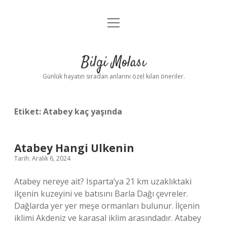
menüyü
Anasayfa
aç
Gizlilik Politikası
Bilgi Molası
Yasal Uyarı
Günlük hayatın sıradan anlarını özel kılan öneriler.
Hakkımızda
Etiket:
Atabey kaç yaşında
Atabey Hangi Ulkenin
Tarih: Aralık 6, 2024
Atabey nereye ait? Isparta’ya 21 km uzaklıktaki
ilçenin kuzeyini ve batısını Barla Dağı çevreler.
Dağlarda yer yer meşe ormanları bulunur. İlçenin
iklimi Akdeniz ve karasal iklim arasındadır. Atabey