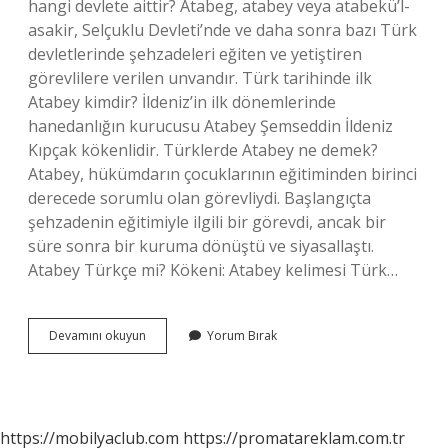
hangi devlete aittir? Atabeg, atabey veya atabekü’l-
asakir, Selçuklu Devleti’nde ve daha sonra bazı Türk
devletlerinde şehzadeleri eğiten ve yetiştiren
görevlilere verilen unvandır. Türk tarihinde ilk
Atabey kimdir? İldeniz’in ilk dönemlerinde
hanedanlığın kurucusu Atabey Şemseddin İldeniz
Kıpçak kökenlidir. Türklerde Atabey ne demek?
Atabey, hükümdarın çocuklarının eğitiminden birinci
derecede sorumlu olan görevliydi. Başlangıçta
şehzadenin eğitimiyle ilgili bir görevdi, ancak bir
süre sonra bir kuruma dönüştü ve siyasallaştı.
Atabey Türkçe mi? Kökeni: Atabey kelimesi Türk…
Atabey
Devamını okuyun
Yorum Bırak
Hangi
Ulkenin
https://mobilyaclub.com
https://promatareklam.com.tr