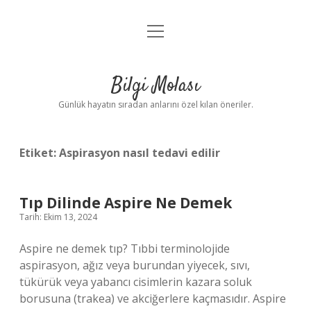
menüyü
Anasayfa
aç
Gizlilik Politikası
Bilgi Molası
Yasal Uyarı
Günlük hayatın sıradan anlarını özel kılan öneriler.
Hakkımızda
Etiket:
Aspirasyon nasıl tedavi edilir
Tıp Dilinde Aspire Ne Demek
Tarih: Ekim 13, 2024
Aspire ne demek tıp? Tıbbi terminolojide
aspirasyon, ağız veya burundan yiyecek, sıvı,
tükürük veya yabancı cisimlerin kazara soluk
borusuna (trakea) ve akciğerlere kaçmasıdır. Aspire