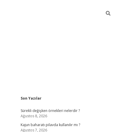
Sidebar
Son Yazılar
elexbet yeni giriş adresi
betexper.xyz
Sürekli değişken örnekleri nelerdir ?
Ağustos 8, 2026
Kajun baharatı pilavda kullanılır mı ?
Ağustos 7, 2026