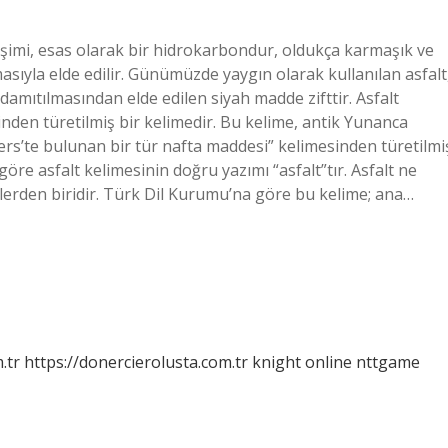
leşimi, esas olarak bir hidrokarbondur, oldukça karmaşık ve
asıyla elde edilir. Günümüzde yaygın olarak kullanılan asfalt
mıtılmasından elde edilen siyah madde zifttir. Asfalt
inden türetilmiş bir kelimedir. Bu kelime, antik Yunanca
rs’te bulunan bir tür nafta maddesi” kelimesinden türetilmi
göre asfalt kelimesinin doğru yazımı “asfalt”tır. Asfalt ne
erden biridir. Türk Dil Kurumu’na göre bu kelime; ana…
.tr
https://donercierolusta.com.tr
knight online
nttgame