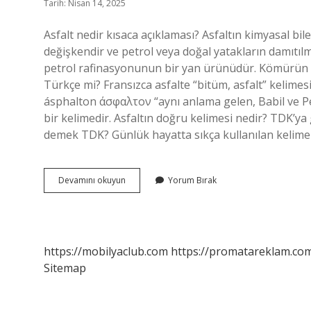
Tarih: Nisan 14, 2025
Asfalt nedir kısaca açıklaması? Asfaltın kimyasal bi
değişkendir ve petrol veya doğal yatakların damıtılm
petrol rafinasyonunun bir yan ürünüdür. Kömürün da
Türkçe mi? Fransızca asfalte “bitüm, asfalt” kelimes
ásphalton άσφαλτον “aynı anlama gelen, Babil ve Pe
bir kelimedir. Asfaltın doğru kelimesi nedir? TDK’ya 
demek TDK? Günlük hayatta sıkça kullanılan kelimel
Asfalt
Devamını okuyun
Yorum Bırak
Ne
Anlama
Gelir
https://mobilyaclub.com
https://promatareklam.com
Sitemap