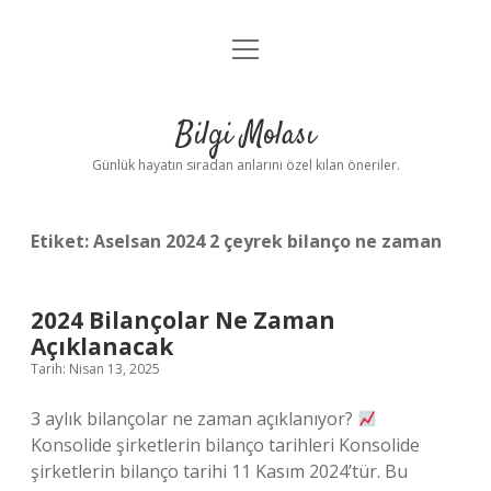
menüyü
Anasayfa
aç
Gizlilik Politikası
Bilgi Molası
Yasal Uyarı
Günlük hayatın sıradan anlarını özel kılan öneriler.
Hakkımızda
Etiket:
Aselsan 2024 2 çeyrek bilanço ne zaman
2024 Bilançolar Ne Zaman
Açıklanacak
Tarih: Nisan 13, 2025
3 aylık bilançolar ne zaman açıklanıyor?
Konsolide şirketlerin bilanço tarihleri ​​Konsolide
şirketlerin bilanço tarihi 11 Kasım 2024’tür. Bu