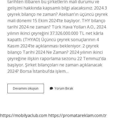
tarihten itibaren bu şirketlerin mali durumu ve
gelişimi hakkında kapsamlı bilgi alacaksınız. 2024 3
çeyrek bilanço ne zaman? Aselsan’ın üçüncü çeyrek
mali dönemi 15 Ekim 2024’te başlıyor. THY bilanço
tarihi 2024 ne zaman? Türk Hava Yolları A.O., 2024
yılının ikinci çeyreğini 37.326.000.000 TL net kârla
kapattı. (THYAO) Üçüncü çeyrek sonuçlarının 4
Kasım 2024’te açıklanması bekleniyor. 2 çeyrek
bilanço Tarihi 2024 Ne Zaman? 2024 yılının ikinci
çeyreğine ilişkin raporlama sezonu 22 Temmuz’da
başlıyor. Şirket bilançoları ne zaman açıklanacak
2024? Borsa İstanbul’da işlem…
2024
Devamını okuyun
Yorum Bırak
Bilançolar
Ne
Zaman
Açıklanacak
https://mobilyaclub.com
https://promatareklam.com.tr