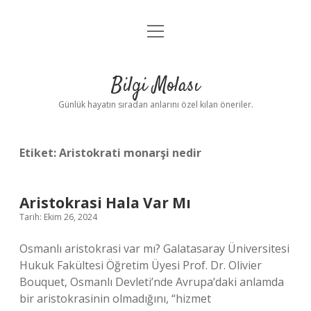
menüyü
Anasayfa
aç
Gizlilik Politikası
Bilgi Molası
Yasal Uyarı
Günlük hayatın sıradan anlarını özel kılan öneriler.
Hakkımızda
Etiket:
Aristokrati monarşi nedir
Aristokrasi Hala Var Mı
Tarih: Ekim 26, 2024
Osmanlı aristokrasi var mı? Galatasaray Üniversitesi
Hukuk Fakültesi Öğretim Üyesi Prof. Dr. Olivier
Bouquet, Osmanlı Devleti’nde Avrupa’daki anlamda
bir aristokrasinin olmadığını, “hizmet