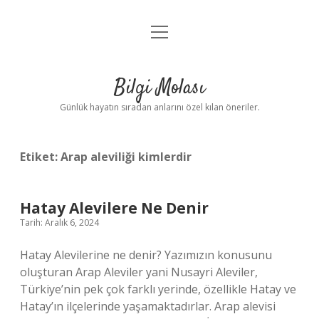
menüyü
Anasayfa
aç
Gizlilik Politikası
Bilgi Molası
Yasal Uyarı
Günlük hayatın sıradan anlarını özel kılan öneriler.
Hakkımızda
Etiket:
Arap aleviliği kimlerdir
Hatay Alevilere Ne Denir
Tarih: Aralık 6, 2024
Hatay Alevilerine ne denir? Yazımızın konusunu
oluşturan Arap Aleviler yani Nusayri Aleviler,
Türkiye’nin pek çok farklı yerinde, özellikle Hatay ve
Hatay’ın ilçelerinde yaşamaktadırlar. Arap alevisi