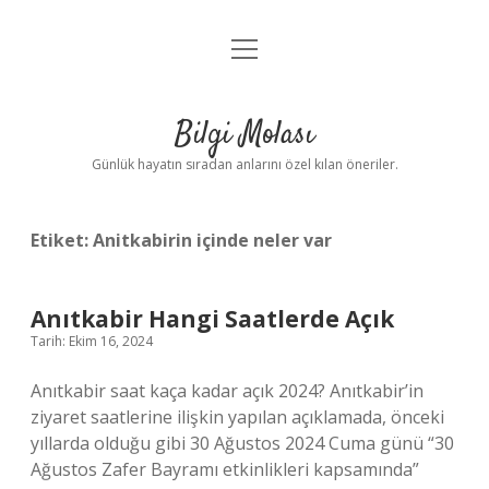
menüyü
Anasayfa
aç
Gizlilik Politikası
Bilgi Molası
Yasal Uyarı
Günlük hayatın sıradan anlarını özel kılan öneriler.
Hakkımızda
Etiket:
Anitkabirin içinde neler var
Anıtkabir Hangi Saatlerde Açık
Tarih: Ekim 16, 2024
Anıtkabir saat kaça kadar açık 2024? Anıtkabir’in
ziyaret saatlerine ilişkin yapılan açıklamada, önceki
yıllarda olduğu gibi 30 Ağustos 2024 Cuma günü “30
Ağustos Zafer Bayramı etkinlikleri kapsamında”