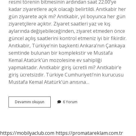
resmi törenin bitmesinin ardından saat 22.00’ye
kadar ziyaretlere açık olacağı belirtildi. Anıtkabir her
gün ziyarete açık mı? Anıtkabir, yıl boyunca her gün
ziyaretçilere açıktır. Ziyaret saatleri yaz ve kış
aylarında değişebileceğinden, ziyaret etmeden önce
güncel açılış saatlerini kontrol etmeniz iyi bir fikirdir.
Anıtkabir, Türkiye’nin başkenti Ankara’nın Çankaya
semtinde bulunan bir komplekstir ve Mustafa
Kemal Atatürk’ün mozolesine ev sahipliği
yapmaktadır. Anıtkabir giriş ücretli mi? Anıtkabir’e
giriş ücretsizdir. Türkiye Cumhuriyeti’nin kurucusu
Mustafa Kemal Atatürk’ün anısına…
Anıtkabir
Devamını okuyun
6 Yorum
Hangi
Saatlerde
Açık
https://mobilyaclub.com
https://promatareklam.com.tr