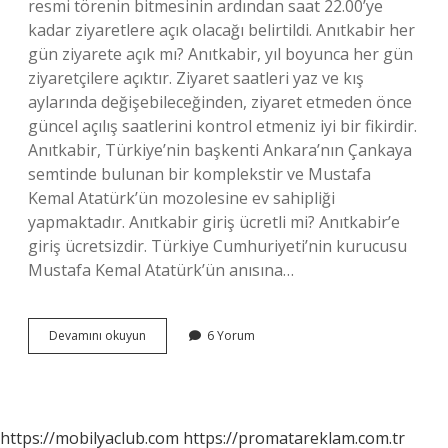
resmi törenin bitmesinin ardından saat 22.00’ye
kadar ziyaretlere açık olacağı belirtildi. Anıtkabir her
gün ziyarete açık mı? Anıtkabir, yıl boyunca her gün
ziyaretçilere açıktır. Ziyaret saatleri yaz ve kış
aylarında değişebileceğinden, ziyaret etmeden önce
güncel açılış saatlerini kontrol etmeniz iyi bir fikirdir.
Anıtkabir, Türkiye’nin başkenti Ankara’nın Çankaya
semtinde bulunan bir komplekstir ve Mustafa
Kemal Atatürk’ün mozolesine ev sahipliği
yapmaktadır. Anıtkabir giriş ücretli mi? Anıtkabir’e
giriş ücretsizdir. Türkiye Cumhuriyeti’nin kurucusu
Mustafa Kemal Atatürk’ün anısına…
Anıtkabir
Devamını okuyun
6 Yorum
Hangi
Saatlerde
Açık
https://mobilyaclub.com
https://promatareklam.com.tr